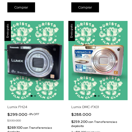
Envío gratis
Envío gratis
Lumix FH24
Lumix DMC-FX01
$299.000
$288.000
-
9
%
OFF
$330.000
$259.200
con
Transferencia o
depósito
$269.100
con
Transferencia o
depósito