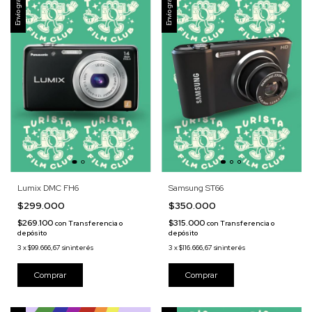
Envío gratis
Envío gratis
Lumix DMC FH6
Samsung ST66
$299.000
$350.000
$269.100
$315.000
con
Transferencia o
con
Transferencia o
depósito
depósito
3
x
$99.666,67
sin interés
3
x
$116.666,67
sin interés