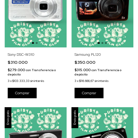
Sony DSC-W310
Samsung PL120
$310.000
$350.000
$279.000
$315.000
con
Transferencia o
con
Transferencia o
depósito
depósito
3
x
$103.333,33
sin interés
3
x
$116.666,67
sin interés
Envío gratis
Envío gratis