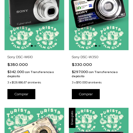
Sony DSC-W610
Sony DSC-W350
$380.000
$330.000
$342.000
$297.000
con
Transferencia o
con
Transferencia o
depósito
depósito
3
x
$126.666,67
sin interés
3
x
$110.000
sin interés
Envío gratis