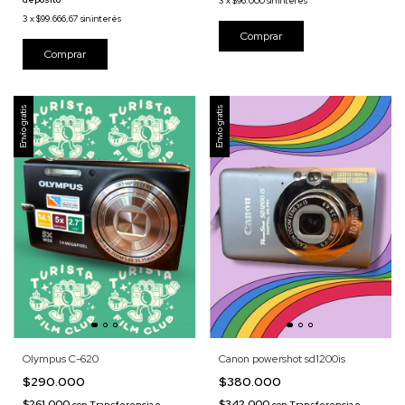
3
x
$96.000
sin interés
3
x
$99.666,67
sin interés
Envío gratis
Envío gratis
Olympus C-620
Canon powershot sd1200is
$290.000
$380.000
$261.000
$342.000
con
Transferencia o
con
Transferencia o