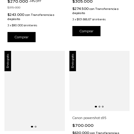
$270.000
$305.000
-
14
%
OFF
$315.000
$274.500
con
Transferencia o
depósito
$243.000
con
Transferencia o
depósito
3
x
$101.666,67
sin interés
3
x
$90.000
sin interés
Envío gratis
Envío gratis
Canon powershot s95
$700.000
$630.000
con
Transferencia o