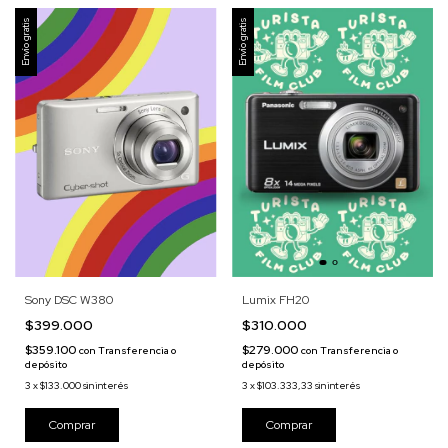
Envío gratis
Envío gratis
Lumix FH20
Sony DSC W380
$310.000
$399.000
$279.000
$359.100
con
Transferencia o
con
Transferencia o
depósito
depósito
3
x
$103.333,33
sin interés
3
x
$133.000
sin interés