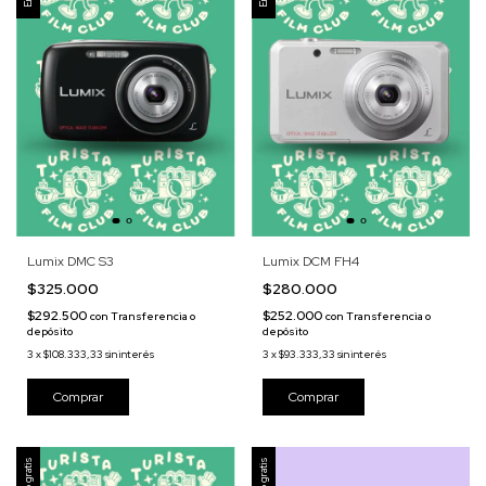
Lumix DMC S3
Lumix DCM FH4
$325.000
$280.000
$292.500
$252.000
con
Transferencia o
con
Transferencia o
depósito
depósito
3
x
$108.333,33
sin interés
3
x
$93.333,33
sin interés
Envío gratis
Envío gratis