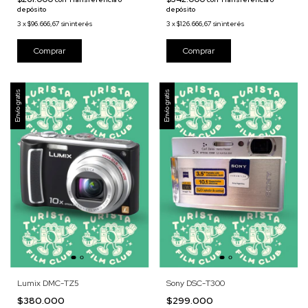
depósito
depósito
3
x
$96.666,67
sin interés
3
x
$126.666,67
sin interés
Envío gratis
Envío gratis
Lumix DMC-TZ5
Sony DSC-T300
$380.000
$299.000