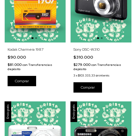
Kodak Charmera 1987
Sony DSC-W310
$90.000
$310.000
$81.000
$279.000
con
Transferencia o
con
Transferencia o
depósito
depósito
3
x
$103.333,33
sin interés
Envío gratis
Envío gratis