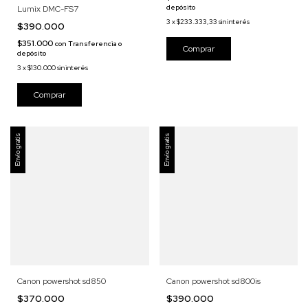
depósito
Lumix DMC-FS7
3
x
$233.333,33
sin interés
$390.000
$351.000
con
Transferencia o
depósito
3
x
$130.000
sin interés
Envío gratis
Envío gratis
Canon powershot sd850
Canon powershot sd800is
$370.000
$390.000