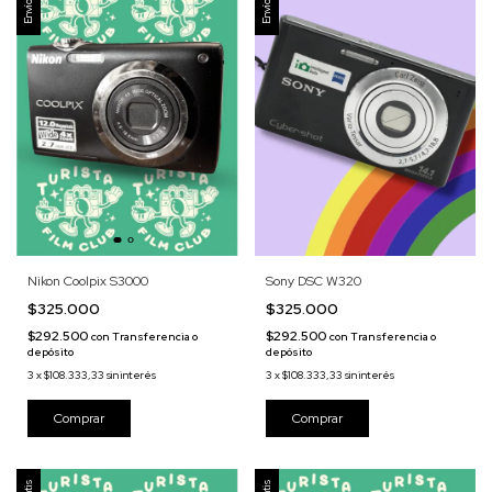
Nikon Coolpix S3000
Sony DSC W320
$325.000
$325.000
$292.500
$292.500
con
Transferencia o
con
Transferencia o
depósito
depósito
3
x
$108.333,33
sin interés
3
x
$108.333,33
sin interés