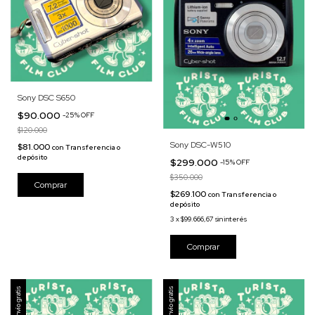
Sony DSC S650
$90.000
-
25
%
OFF
$120.000
Sony DSC-W510
$81.000
con
Transferencia o
depósito
$299.000
-
15
%
OFF
$350.000
$269.100
con
Transferencia o
depósito
3
x
$99.666,67
sin interés
Envío gratis
Envío gratis