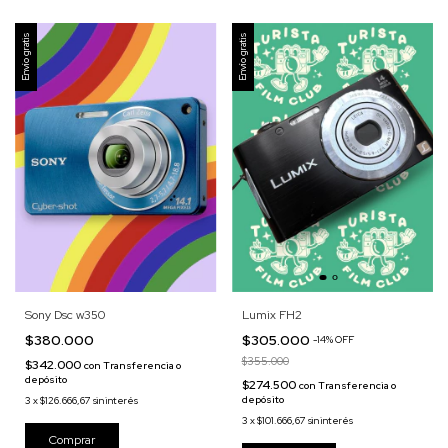
Envío gratis
Envío gratis
Lumix FH2
Sony Dsc w350
$305.000
$380.000
-
14
%
OFF
$355.000
$342.000
con
Transferencia o
depósito
$274.500
con
Transferencia o
depósito
3
x
$126.666,67
sin interés
3
x
$101.666,67
sin interés