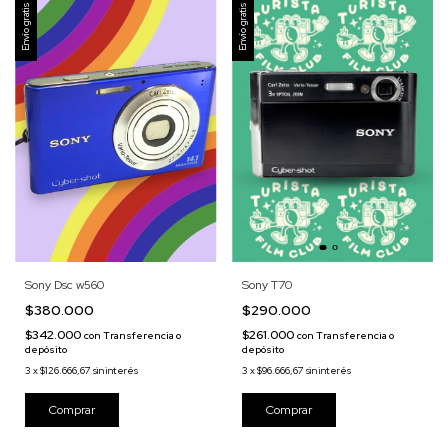
Envío gratis
Envío gratis
Sony T70
Sony Dsc w560
$290.000
$380.000
$261.000
$342.000
con
Transferencia o
con
Transferencia o
depósito
depósito
3
x
$96.666,67
sin interés
3
x
$126.666,67
sin interés