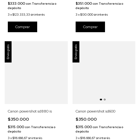
$333.000
$351.000
con
Transferencia o
con
Transferencia o
depósito
depósito
3
x
$123.333,33
sin interés
3
x
$130.000
sin interés
Envío gratis
Envío gratis
Canon powershot sd880 is
Canon powershot sd600
$350.000
$350.000
$315.000
$315.000
con
Transferencia o
con
Transferencia o
depósito
depósito
3
x
$116.666,67
sin interés
3
x
$116.666,67
sin interés