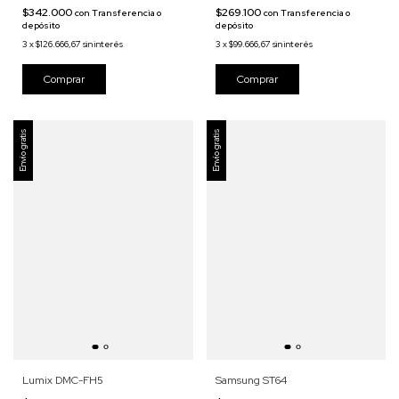
$342.000
$269.100
con
Transferencia o
con
Transferencia o
depósito
depósito
3
x
$126.666,67
sin interés
3
x
$99.666,67
sin interés
Envío gratis
Envío gratis
Lumix DMC-FH5
Samsung ST64