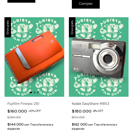
Envío gratis
Envío gratis
Fujifilm Finepix Z10
Kodak EasyShare M853
$160.000
$180.000
-
43
%
OFF
-
8
%
OFF
$280.000
$195.000
$144.000
$162.000
con
Transferencia o
con
Transferencia o
depósito
depósito