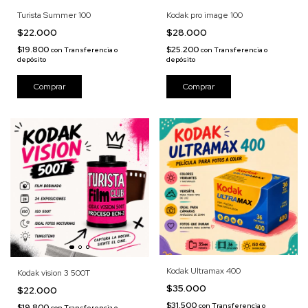
Turista Summer 100
Kodak pro image 100
$22.000
$28.000
$19.800
$25.200
con
Transferencia o
con
Transferencia o
depósito
depósito
Kodak Ultramax 400
Kodak vision 3 500T
$35.000
$22.000
$31.500
con
Transferencia o
$19.800
con
Transferencia o