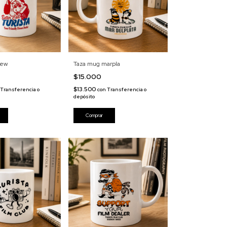
rew
Taza mug marpla
$15.000
$13.500
Transferencia o
con
Transferencia o
depósito