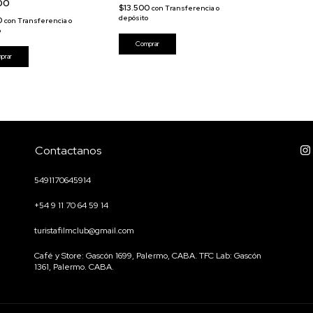
000
$13.500
con
Transferencia o
depósito
0
con
Transferencia o
o
Contactanos
5491170645914
+54 9 11 70 64 59 14
turistafilmclub@gmail.com
Café y Store: Gascón 1699, Palermo, CABA. TFC Lab: Gascón
1361, Palermo. CABA.