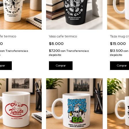
fe termico
Vaso cafe termico
Taza mug c
00
$8.000
$15.000
$7.200
$13.500
con
Transferencia o
con
Transferencia o
con
o
depósito
depósito