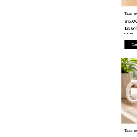
Taza m
$15.
$13.50
depósit
Taza m