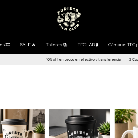
s 🎞️
SALE 🔥
Talleres 📚
TFC LAB 🧪
Cámaras TFC p
10% off en pagos en efectivo y transferencia
3 Cuotas s