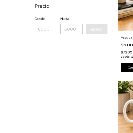
Precio
Desde
Hasta
Aplicar
Vaso ca
$8.0
$7.200
depósit