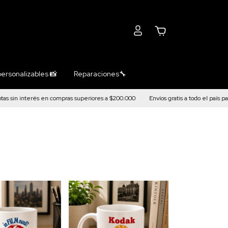
0
ersonalizables 📸
Reparaciones🔧
in interés en compras superiores a $200.000
Envíos gratis a todo el país para 