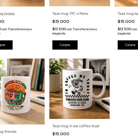
ug puppy
Taza mug TFC x Poms
Taza mug lo
000
$15.000
$15.000
0
$13.500
$13.500
con
Transferencia o
con
Transferencia o
con
o
depósito
depósito
Taza mug in we coffee trust
ug friends
$15.000